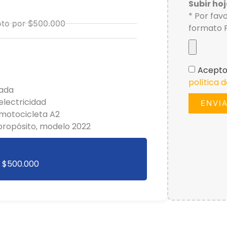
Subir ho
* Por favo
moto por $500.000
formato 
Acepto
política 
cada
electricidad
ENVI
 motocicleta A2
propósito, modelo 2022
r $500.000